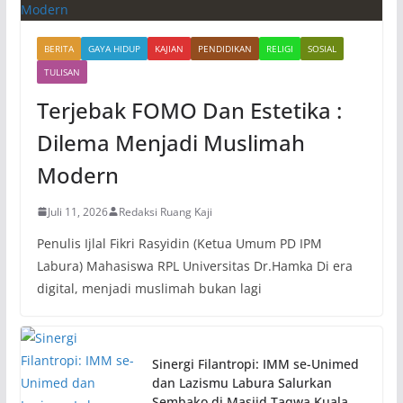
BERITA
GAYA HIDUP
KAJIAN
PENDIDIKAN
RELIGI
SOSIAL
TULISAN
Terjebak FOMO Dan Estetika :
Dilema Menjadi Muslimah
Modern
Juli 11, 2026
Redaksi Ruang Kaji
Penulis Ijlal Fikri Rasyidin (Ketua Umum PD IPM
Labura) Mahasiswa RPL Universitas Dr.Hamka Di era
digital, menjadi muslimah bukan lagi
Sinergi Filantropi: IMM se-Unimed
dan Lazismu Labura Salurkan
Sembako di Masjid Taqwa Kuala