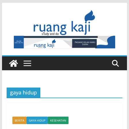
Skip
to
content
gaya hidup
BERITA
GAYA HIDUP
KESEHATAN