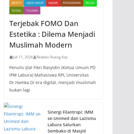
BERITA
GAYA HIDUP
KAJIAN
PENDIDIKAN
RELIGI
SOSIAL
TULISAN
Terjebak FOMO Dan
Estetika : Dilema Menjadi
Muslimah Modern
Juli 11, 2026
Redaksi Ruang Kaji
Penulis Ijlal Fikri Rasyidin (Ketua Umum PD
IPM Labura) Mahasiswa RPL Universitas
Dr.Hamka Di era digital, menjadi muslimah
bukan lagi
Sinergi Filantropi: IMM
se-Unimed dan Lazismu
Labura Salurkan
Sembako di Masjid