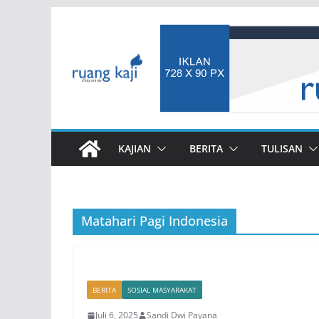
Skip
to
content
KAJIAN
BERITA
TULISAN
Matahari Pagi Indonesia
BERITA
SOSIAL MASYARAKAT
Juli 6, 2025
Sandi Dwi Payana