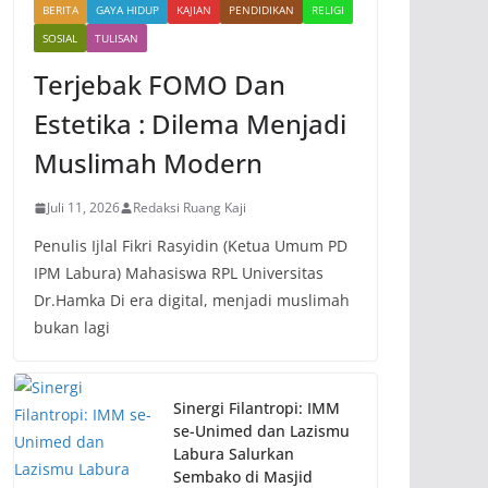
BERITA
GAYA HIDUP
KAJIAN
PENDIDIKAN
RELIGI
SOSIAL
TULISAN
Terjebak FOMO Dan
Estetika : Dilema Menjadi
Muslimah Modern
Juli 11, 2026
Redaksi Ruang Kaji
Penulis Ijlal Fikri Rasyidin (Ketua Umum PD
IPM Labura) Mahasiswa RPL Universitas
Dr.Hamka Di era digital, menjadi muslimah
bukan lagi
Sinergi Filantropi: IMM
se-Unimed dan Lazismu
Labura Salurkan
Sembako di Masjid