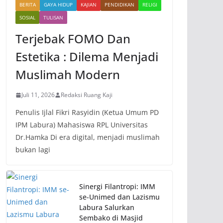
BERITA
GAYA HIDUP
KAJIAN
PENDIDIKAN
RELIGI
SOSIAL
TULISAN
Terjebak FOMO Dan
Estetika : Dilema Menjadi
Muslimah Modern
Juli 11, 2026
Redaksi Ruang Kaji
Penulis Ijlal Fikri Rasyidin (Ketua Umum PD
IPM Labura) Mahasiswa RPL Universitas
Dr.Hamka Di era digital, menjadi muslimah
bukan lagi
Sinergi Filantropi: IMM
se-Unimed dan Lazismu
Labura Salurkan
Sembako di Masjid