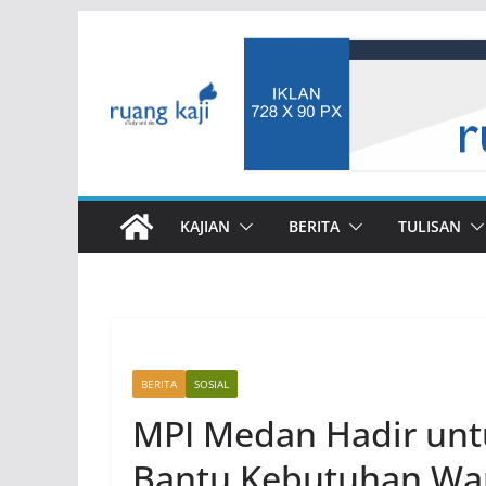
Skip
to
content
KAJIAN
BERITA
TULISAN
BERITA
SOSIAL
MPI Medan Hadir unt
Bantu Kebutuhan War