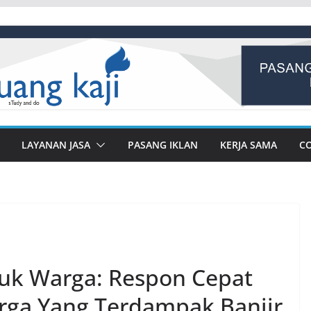
LAYANAN JASA
PASANG IKLAN
KERJA SAMA
C
uk Warga: Respon Cepat
ga Yang Terdampak Banjir