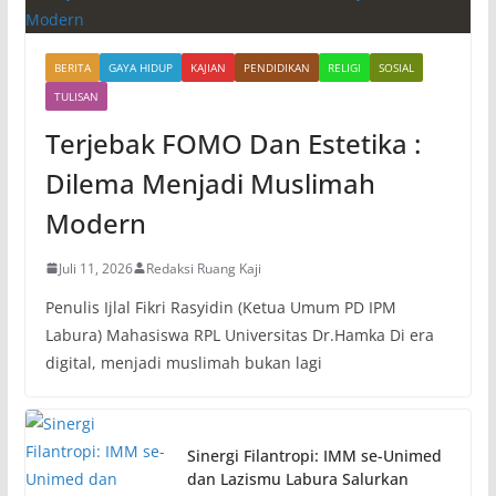
BERITA
GAYA HIDUP
KAJIAN
PENDIDIKAN
RELIGI
SOSIAL
TULISAN
Terjebak FOMO Dan Estetika :
Dilema Menjadi Muslimah
Modern
Juli 11, 2026
Redaksi Ruang Kaji
Penulis Ijlal Fikri Rasyidin (Ketua Umum PD IPM
Labura) Mahasiswa RPL Universitas Dr.Hamka Di era
digital, menjadi muslimah bukan lagi
Sinergi Filantropi: IMM se-Unimed
dan Lazismu Labura Salurkan