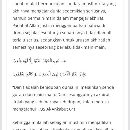
sudah mulai bermunculan saudara muslim kita yang
akhirnya mengejar dunia sedemikian seriusnya,
namun bermain-main dalam mengejar akhirat.
Padahal Allah justru menggambarkan bahwa di
dunia segala sesuatunya seharusnya tidak diambil
terlalu serius, sedangkan untuk urusan akhiratlah
semestinya seseorang berlaku tidak main-main.
وَمَا هَذِهِ الْحَيَاةُ الدُّنْيَا إِلَّا لَهْوٌ وَلَعِبٌ
وَإِنَّ الدَّارَ الْآَخِرَةَ لَهِيَ الْحَيَوَانُ لَوْ كَانُوا يَعْلَمُونَ
“Dan tiadalah kehidupan dunia ini melainkan senda
gurau dan main-main. Dan sesungguhnya akhirat
itulah yang sebenarnya kehidupan, kalau mereka
mengetahui” (QS Al-Ankabut 64)
Sehingga mulailah sebagian muslimin menjadikan
kaya-miskin sebagai tolok ukur kemuliaan. Mulailah