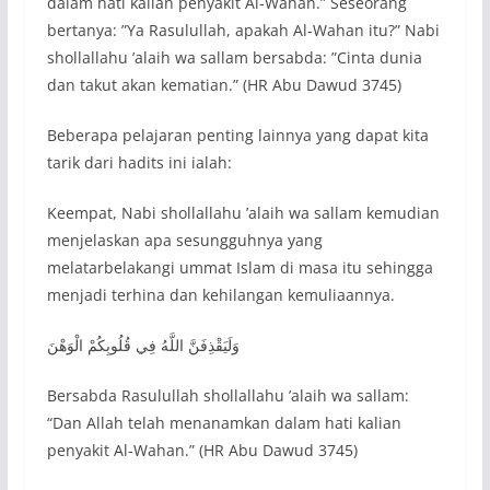
dalam hati kalian penyakit Al-Wahan.” Seseorang
bertanya: ”Ya Rasulullah, apakah Al-Wahan itu?” Nabi
shollallahu ’alaih wa sallam bersabda: ”Cinta dunia
dan takut akan kematian.” (HR Abu Dawud 3745)
Beberapa pelajaran penting lainnya yang dapat kita
tarik dari hadits ini ialah:
Keempat, Nabi shollallahu ’alaih wa sallam kemudian
menjelaskan apa sesungguhnya yang
melatarbelakangi ummat Islam di masa itu sehingga
menjadi terhina dan kehilangan kemuliaannya.
وَلَيَقْذِفَنَّ اللَّهُ فِي قُلُوبِكُمْ الْوَهْنَ
Bersabda Rasulullah shollallahu ’alaih wa sallam:
“Dan Allah telah menanamkan dalam hati kalian
penyakit Al-Wahan.” (HR Abu Dawud 3745)