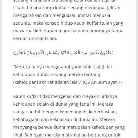
Islam dimana kaum kuffar sedang mendapat giliran
mengarahkan dan menguasai ummat manusia
sedunia, maka konsep hidup kaum kuffar itulah yang
mewarnai kehidupan manusia pada umumnya tanpa
kecuali ummat Islam.
يَعْلَمُونَ ظَاهِرًا مِنَ الْحَيَاةِ الدُّنْيَا وَهُمْ عَنِ الْآَخِرَةِ هُمْ غَافِلُونَ
“Mereka hanya mengetahui yang lahir (saja) dari
kehidupan dunia; sedang mereka tentang
(kehidupan) akhirat adalah lalai.” (QS Ar-uum ayat 7)
Kaum kuffar tidak mengenal dan meyakini adanya
kehidupan selain di dunia yang fana ini. Mereka
sangat peduli dengan kemenangan, keberhasilan,
kebahagiaan dan kekuasaan di dunia ini. Mereka
menyangka bahwa dunia merupakan kehidupan yang
final. Sehingga mereka mati-matian berjuang untuk