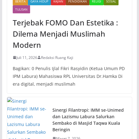
BERITA
GAYA HIDUP
KAJIAN
PENDIDIKAN
RELIGI
SOSIAL
TULISAN
Terjebak FOMO Dan Estetika :
Dilema Menjadi Muslimah
Modern
Juli 11, 2026
Redaksi Ruang Kaji
Bagikan: 0 Penulis Ijlal Fikri Rasyidin (Ketua Umum PD
IPM Labura) Mahasiswa RPL Universitas Dr.Hamka Di
era digital, menjadi muslimah
Sinergi Filantropi: IMM se-Unimed
dan Lazismu Labura Salurkan
Sembako di Masjid Taqwa Kuala
Beringin
Maret 7, 2026