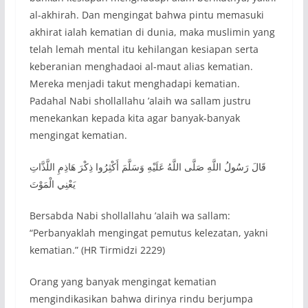
al-akhirah. Dan mengingat bahwa pintu memasuki
akhirat ialah kematian di dunia, maka muslimin yang
telah lemah mental itu kehilangan kesiapan serta
keberanian menghadaoi al-maut alias kematian.
Mereka menjadi takut menghadapi kematian.
Padahal Nabi shollallahu ’alaih wa sallam justru
menekankan kepada kita agar banyak-banyak
mengingat kematian.
قَالَ رَسُولُ اللَّهِ صَلَّى اللَّهُ عَلَيْهِ وَسَلَّمَ أَكْثِرُوا ذِكْرَ هَاذِمِ اللَّذَّاتِ
يَعْنِي الْمَوْتَ
Bersabda Nabi shollallahu ’alaih wa sallam:
“Perbanyaklah mengingat pemutus kelezatan, yakni
kematian.” (HR Tirmidzi 2229)
Orang yang banyak mengingat kematian
mengindikasikan bahwa dirinya rindu berjumpa