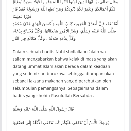
وقال تعالى، يَا أَيُّهَا الَّذِينَ آمَنُوا اتَّقُوا اللَّهَ وَقُولُوا قَوْلًا سَدِيدًا يُصْلِحْ
لَكُمْ أَعْمَالَكُمْ وَيَغْفِرْ لَكُمْ ذُنُوبَكُمْ وَمَنْ يُطِعِ اللَّهَ وَرَسُولَهُ فَقَدْ فَازَ
فَوْزًا عَظِيمًا
أَمَّا بَعْدُ، فإِنَّ أَصَدَقَ الْحَدِيثِ كِتَابُ اللَّهِ، وَأَحْسَنَ الْهَدْيِ هَدْيُ مُحَمَّدٍ
صَلَّى اللَّهُ عَلَيْهِ وَسَلَّمَ، وَشَرَّ الأُمُورِ مُحْدَثَاتُهَا، وَكُلَّ مُحْدَثَةٍ بِدْعَةٌ،
وَكُلَّ بِدْعَةٍ ضَلالَةٌ ، وَكُلَّ ضَلالَةٍ فِي النَّارِ
Dalam sebuah hadits Nabi shollallahu ’alaih wa
sallam mengabarkan bahwa kelak di masa yang akan
datang ummat Islam akan berada dalam keadaan
yang sedemikian buruknya sehingga diumpamakan
sebagai laksana makanan yang diperebutkan oleh
sekumpulan pemangsanya. Sebagaimana dalam
hadits yang shohih Rasulullah Bersabda :
قَالَ رَسُولُ اللَّهِ صَلَّى اللَّهُ عَلَيْهِ وَسَلَّمَ
يُوشِكُ الْأُمَمُ أَنْ تَدَاعَى عَلَيْكُمْ كَمَا تَدَاعَى الْأَكَلَةُ إِلَى قَصْعَتِهَا