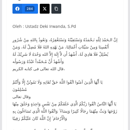
284
Oleh : Ustadz Deki Irwanda, S.Pd
إنَّ الـحَمْدَ لِلّهِ نَـحْمَدُهُ وَنَسْتَعِيْنُهُ وَنَسْتَغْفِرُهُ، وَنَعُوذُ بِاللهِ مِنْ شُرُورِ
أَنْفُسِنَا وَمِنْ سَيِّئَاتِ أَعْمَالِنَا، مَنْ يَهْدِهِ اللهُ فَلَا مُضِلَّ لَهُ، وَمَنْ
يُضْلِلْ فَلَا هَادِيَ لَهُ، أَشْهَدُ أَن لاَّ إِلَهَ إِلاَّ الله وَحْدَهُ لَا شَرِيْكَ لَهُ
وَأَشْهَدُ أَنَّ مُـحَمَّداً عَبْدُهُ وَرَسُولُه
قال الله تعالى فى كتابه الكريم،
يَا أَيُّهَا الَّذِينَ آمَنُوا اتَّقُوا اللَّهَ حَقَّ تُقَاتِهِ وَلَا تَمُوتُنَّ إِلَّا وَأَنْتُمْ
مُسْلِمُونَ
وقال تعالى
يَا أَيُّهَا النَّاسُ اتَّقُوا رَبَّكُمُ الَّذِي خَلَقَكُمْ مِنْ نَفْسٍ وَاحِدَةٍ وَخَلَقَ مِنْهَا
زَوْجَهَا وَبَثَّ مِنْهُمَا رِجَالًا كَثِيرًا وَنِسَاءً ۚ وَاتَّقُوا اللَّهَ الَّذِي تَسَاءَلُونَ بِهِ
وَالْأَرْحَامَ ۚ إِنَّ اللَّهَ كَانَ عَلَيْكُمْ رَقِيبًا