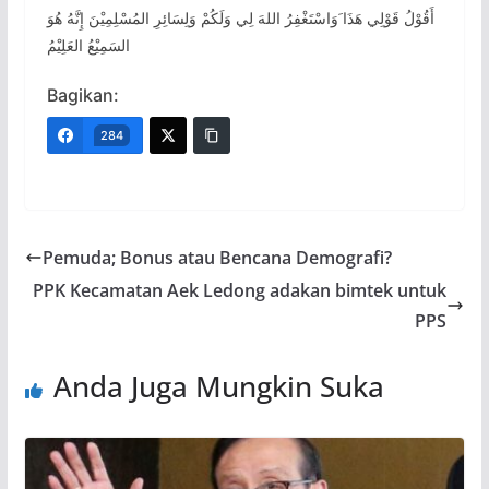
أَقُوْلُ قَوْلِي هَذَا َوَاسْتَغْفِرُ اللهَ لِي وَلَكُمْ وَلِسَائِرِ المُسْلِمِيْنَ إِنَّهُ هُوَ
السَمِيْعُ العَلِيْمُ
Bagikan:
284
Pemuda; Bonus atau Bencana Demografi?
PPK Kecamatan Aek Ledong adakan bimtek untuk
PPS
Anda Juga Mungkin Suka