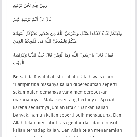
وَمِنْ قِلَّةٍ نَحْنُ يَوْمَئِذٍ
قَالَ بَلْ أَنْتُمْ يَوْمَئِذٍ كَثِيرٌ
وَلَكِنَّكُمْ غُثَاءٌ كَغُثَاءِ السَّيْلِ وَلَيَنْزَعَنَّ اللَّهُ مِنْ صُدُورِ عَدُوِّكُمْ الْمَهَابَةَ
مِنْكُمْ وَلَيَقْذِفَنَّ اللَّهُ فِي قُلُوبِكُمْ الْوَهْنَ
فَقَالَ قَائِلٌ يَا رَسُولَ اللَّهِ وَمَا الْوَهْنُ قَالَ حُبُّ الدُّنْيَا وَكَرَاهِيَةُ
الْمَوْتِ
Bersabda Rasulullah shollallahu ’alaih wa sallam
“Hampir tiba masanya kalian diperebutkan seperti
sekumpulan pemangsa yang memperebutkan
makanannya.” Maka seseorang bertanya: ”Apakah
karena sedikitnya jumlah kita?” ”Bahkan kalian
banyak, namun kalian seperti buih mengapung. Dan
Allah telah mencabut rasa gentar dari dada musuh
kalian terhadap kalian. Dan Allah telah menanamkan