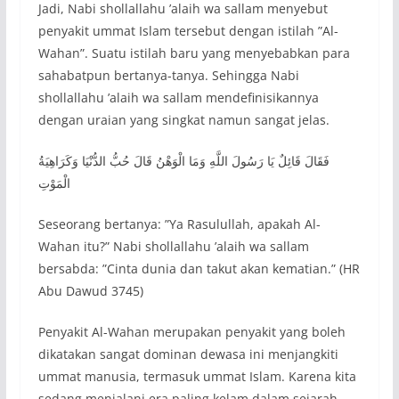
Jadi, Nabi shollallahu ’alaih wa sallam menyebut
penyakit ummat Islam tersebut dengan istilah ”Al-
Wahan”. Suatu istilah baru yang menyebabkan para
sahabatpun bertanya-tanya. Sehingga Nabi
shollallahu ’alaih wa sallam mendefinisikannya
dengan uraian yang singkat namun sangat jelas.
فَقَالَ قَائِلٌ يَا رَسُولَ اللَّهِ وَمَا الْوَهْنُ قَالَ حُبُّ الدُّنْيَا وَكَرَاهِيَةُ
الْمَوْتِ
Seseorang bertanya: ”Ya Rasulullah, apakah Al-
Wahan itu?” Nabi shollallahu ’alaih wa sallam
bersabda: ”Cinta dunia dan takut akan kematian.” (HR
Abu Dawud 3745)
Penyakit Al-Wahan merupakan penyakit yang boleh
dikatakan sangat dominan dewasa ini menjangkiti
ummat manusia, termasuk ummat Islam. Karena kita
sedang menjalani era paling kelam dalam sejarah