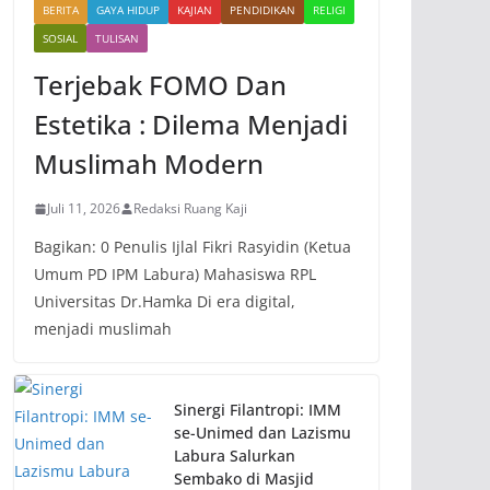
BERITA
GAYA HIDUP
KAJIAN
PENDIDIKAN
RELIGI
SOSIAL
TULISAN
Terjebak FOMO Dan
Estetika : Dilema Menjadi
Muslimah Modern
Juli 11, 2026
Redaksi Ruang Kaji
Bagikan: 0 Penulis Ijlal Fikri Rasyidin (Ketua
Umum PD IPM Labura) Mahasiswa RPL
Universitas Dr.Hamka Di era digital,
menjadi muslimah
Sinergi Filantropi: IMM
se-Unimed dan Lazismu
Labura Salurkan
Sembako di Masjid