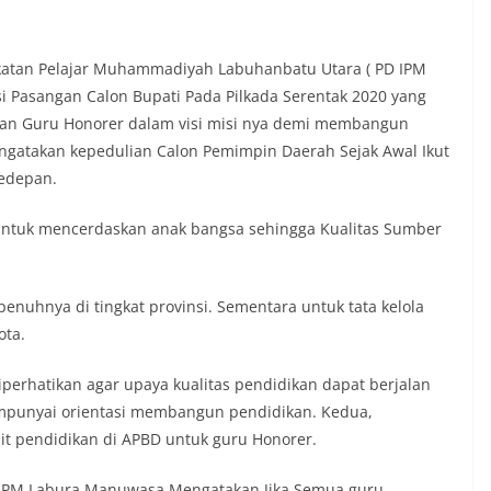
atan Pelajar Muhammadiyah Labuhanbatu Utara ( PD IPM
 Pasangan Calon Bupati Pada Pilkada Serentak 2020 yang
aan Guru Honorer dalam visi misi nya demi membangun
engatakan kepedulian Calon Pemimpin Daerah Sejak Awal Ikut
edepan.
 untuk mencerdaskan anak bangsa sehingga Kualitas Sumber
enuhnya di tingkat provinsi. Sementara untuk tata kelola
ota.
perhatikan agar upaya kualitas pendidikan dapat berjalan
mpunyai orientasi membangun pendidikan. Kedua,
t pendidikan di APBD untuk guru Honorer.
D IPM Labura Manuwasa Mengatakan Jika Semua guru