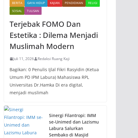
BERITA
GAYA HIDUP
KAJIAN
PENDIDIKAN
RELIGI
SOSIAL
TULISAN
Terjebak FOMO Dan
Estetika : Dilema Menjadi
Muslimah Modern
Juli 11, 2026
Redaksi Ruang Kaji
Bagikan: 0 Penulis Ijlal Fikri Rasyidin (Ketua
Umum PD IPM Labura) Mahasiswa RPL
Universitas Dr.Hamka Di era digital,
menjadi muslimah
Sinergi Filantropi: IMM
se-Unimed dan Lazismu
Labura Salurkan
Sembako di Masjid