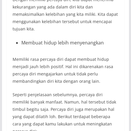
kekurangan yang ada dalam diri kita dan
memaksimalkan kelebihan yang kita miliki. Kita dapat
menggunakan kelebihan tersebut untuk mencapai
tujuan kita.
Membuat hidup lebih menyenangkan
Memiliki rasa percaya diri dapat membuat hidup
menjadi jauh lebih positif. Hal ini dikarenakan rasa
percaya diri mengajarkan untuk tidak perlu
membandingkan diri kita dengan orang lain.
Seperti penjelasaan sebelumnya, percaya diri
memiliki banyak manfaat. Namun, hal tersebut tidak
timbul begitu saja. Percaya diri juga merupakan hal
yang dapat dilatih loh. Berikut terdapat beberapa
cara yang dapat kamu lakukan untuk meningkatan