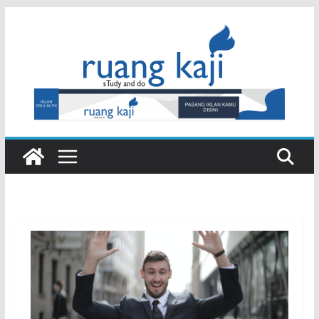
Skip
to
content