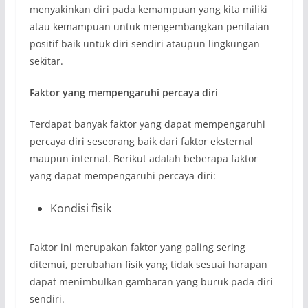
menyakinkan diri pada kemampuan yang kita miliki
atau kemampuan untuk mengembangkan penilaian
positif baik untuk diri sendiri ataupun lingkungan
sekitar.
Faktor yang mempengaruhi percaya diri
Terdapat banyak faktor yang dapat mempengaruhi
percaya diri seseorang baik dari faktor eksternal
maupun internal. Berikut adalah beberapa faktor
yang dapat mempengaruhi percaya diri:
Kondisi fisik
Faktor ini merupakan faktor yang paling sering
ditemui, perubahan fisik yang tidak sesuai harapan
dapat menimbulkan gambaran yang buruk pada diri
sendiri.