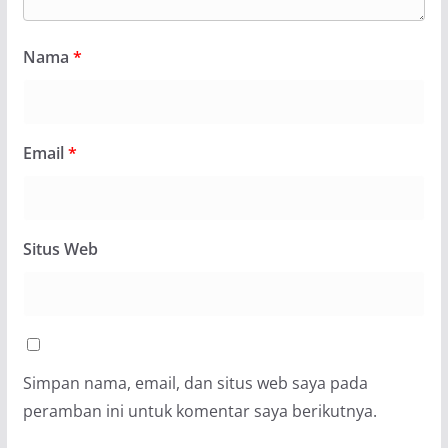
Nama
*
Email
*
Situs Web
Simpan nama, email, dan situs web saya pada
peramban ini untuk komentar saya berikutnya.