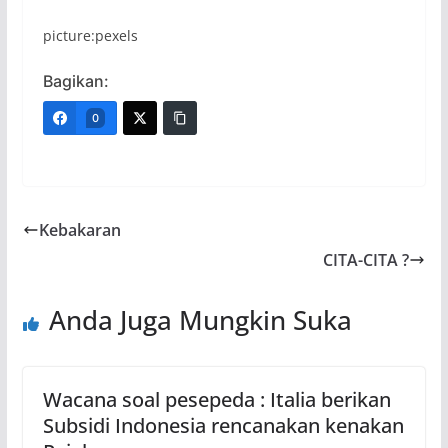
picture:pexels
Bagikan:
0
Kebakaran
CITA-CITA ?
Anda Juga Mungkin Suka
Wacana soal pesepeda : Italia berikan
Subsidi Indonesia rencanakan kenakan