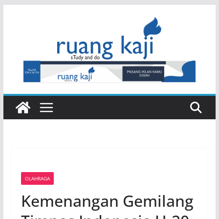
Skip
to
content
OLAHRAGA
Kemenangan Gemilang