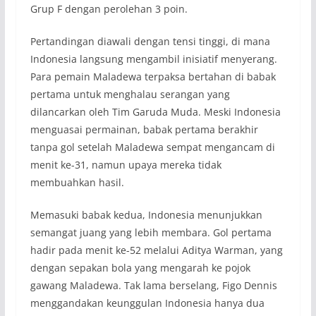
Grup F dengan perolehan 3 poin.
Pertandingan diawali dengan tensi tinggi, di mana
Indonesia langsung mengambil inisiatif menyerang.
Para pemain Maladewa terpaksa bertahan di babak
pertama untuk menghalau serangan yang
dilancarkan oleh Tim Garuda Muda. Meski Indonesia
menguasai permainan, babak pertama berakhir
tanpa gol setelah Maladewa sempat mengancam di
menit ke-31, namun upaya mereka tidak
membuahkan hasil.
Memasuki babak kedua, Indonesia menunjukkan
semangat juang yang lebih membara. Gol pertama
hadir pada menit ke-52 melalui Aditya Warman, yang
dengan sepakan bola yang mengarah ke pojok
gawang Maladewa. Tak lama berselang, Figo Dennis
menggandakan keunggulan Indonesia hanya dua