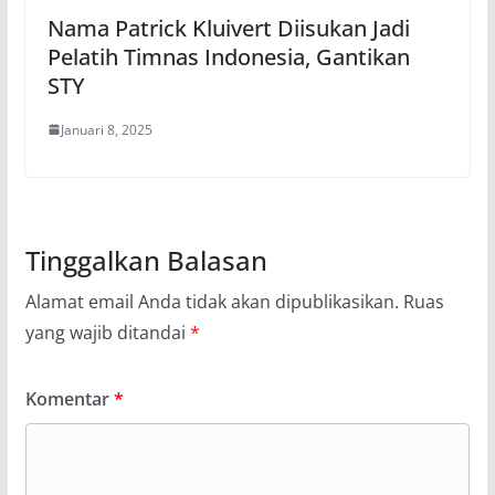
Nama Patrick Kluivert Diisukan Jadi
Pelatih Timnas Indonesia, Gantikan
STY
Januari 8, 2025
Tinggalkan Balasan
Alamat email Anda tidak akan dipublikasikan.
Ruas
yang wajib ditandai
*
Komentar
*