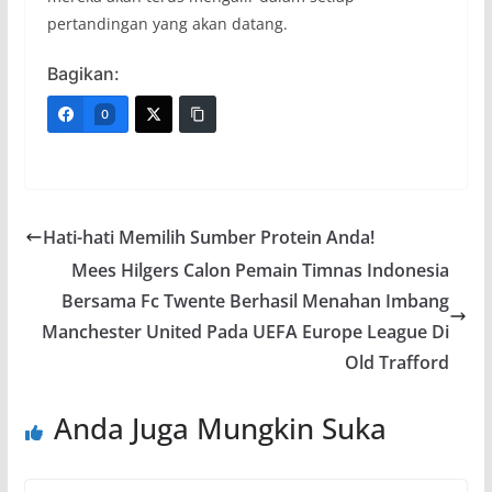
pertandingan yang akan datang.
Bagikan:
0
Hati-hati Memilih Sumber Protein Anda!
Mees Hilgers Calon Pemain Timnas Indonesia
Bersama Fc Twente Berhasil Menahan Imbang
Manchester United Pada UEFA Europe League Di
Old Trafford
Anda Juga Mungkin Suka