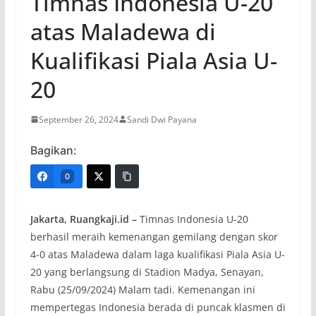
Timnas Indonesia U-20
atas Maladewa di
Kualifikasi Piala Asia U-
20
September 26, 2024
Sandi Dwi Payana
Bagikan:
0
Jakarta, Ruangkaji.id –
Timnas Indonesia U-20
berhasil meraih kemenangan gemilang dengan skor
4-0 atas Maladewa dalam laga kualifikasi Piala Asia U-
20 yang berlangsung di Stadion Madya, Senayan,
Rabu (25/09/2024) Malam tadi. Kemenangan ini
mempertegas Indonesia berada di puncak klasmen di