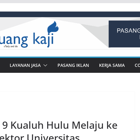
LAYANAN JASA
PASANG IKLAN
KERJA SAMA
C
 Kualuh Hulu Melaju ke
ektor Universitas