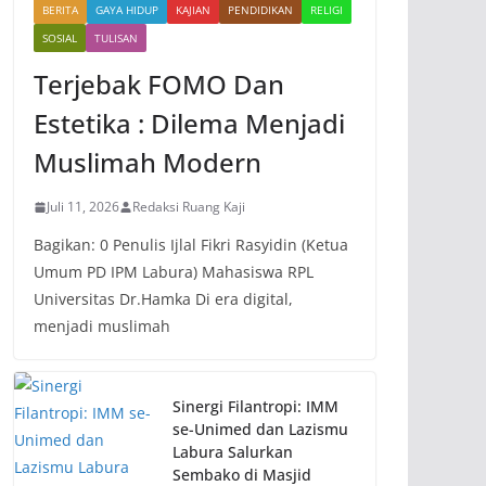
BERITA
GAYA HIDUP
KAJIAN
PENDIDIKAN
RELIGI
SOSIAL
TULISAN
Terjebak FOMO Dan
Estetika : Dilema Menjadi
Muslimah Modern
Juli 11, 2026
Redaksi Ruang Kaji
Bagikan: 0 Penulis Ijlal Fikri Rasyidin (Ketua
Umum PD IPM Labura) Mahasiswa RPL
Universitas Dr.Hamka Di era digital,
menjadi muslimah
Sinergi Filantropi: IMM
se-Unimed dan Lazismu
Labura Salurkan
Sembako di Masjid