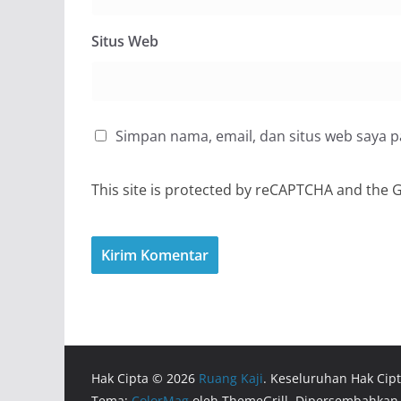
Situs Web
Simpan nama, email, dan situs web saya 
This site is protected by reCAPTCHA and the
Hak Cipta © 2026
Ruang Kaji
. Keseluruhan Hak Cipt
Tema:
ColorMag
oleh ThemeGrill. Dipersembahkan