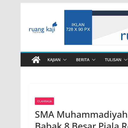
Skip
to
content
KAJIAN
BERITA
TULISAN
OLAHRAGA
SMA Muhammadiyah 9
Babak 8 Besar Piala R