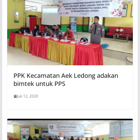
PPK Kecamatan Aek Ledong adakan
bimtek untuk PPS
Juli 12, 2020