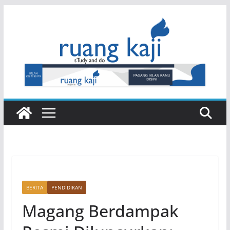
Skip
to
content
BERITA
PENDIDIKAN
Magang Berdampak