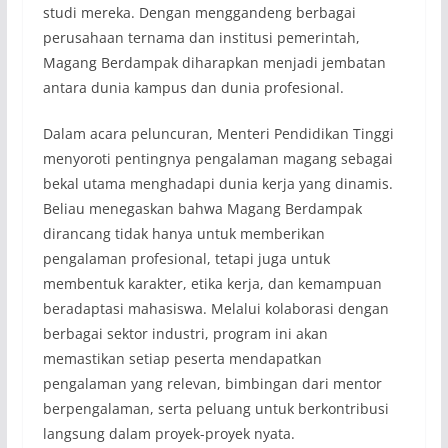
studi mereka. Dengan menggandeng berbagai
perusahaan ternama dan institusi pemerintah,
Magang Berdampak diharapkan menjadi jembatan
antara dunia kampus dan dunia profesional.
Dalam acara peluncuran, Menteri Pendidikan Tinggi
menyoroti pentingnya pengalaman magang sebagai
bekal utama menghadapi dunia kerja yang dinamis.
Beliau menegaskan bahwa Magang Berdampak
dirancang tidak hanya untuk memberikan
pengalaman profesional, tetapi juga untuk
membentuk karakter, etika kerja, dan kemampuan
beradaptasi mahasiswa. Melalui kolaborasi dengan
berbagai sektor industri, program ini akan
memastikan setiap peserta mendapatkan
pengalaman yang relevan, bimbingan dari mentor
berpengalaman, serta peluang untuk berkontribusi
langsung dalam proyek-proyek nyata.