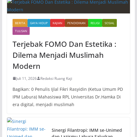
BERITA
GAYA HIDUP
KAJIAN
PENDIDIKAN
RELIGI
SOSIAL
TULISAN
Terjebak FOMO Dan Estetika :
Dilema Menjadi Muslimah
Modern
Juli 11, 2026
Redaksi Ruang Kaji
Bagikan: 0 Penulis Ijlal Fikri Rasyidin (Ketua Umum PD
IPM Labura) Mahasiswa RPL Universitas Dr.Hamka Di
era digital, menjadi muslimah
Sinergi Filantropi: IMM se-Unimed
dan Lazismu Labura Salurkan