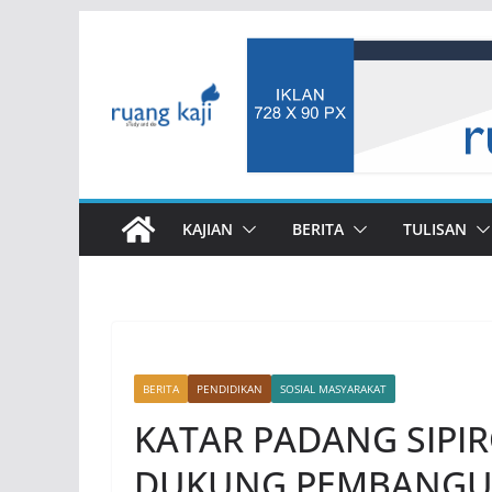
Skip
to
content
KAJIAN
BERITA
TULISAN
BERITA
PENDIDIKAN
SOSIAL MASYARAKAT
KATAR PADANG SIPIR
DUKUNG PEMBANGU