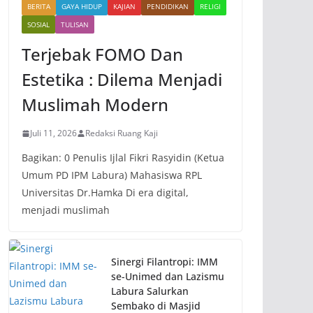
BERITA
GAYA HIDUP
KAJIAN
PENDIDIKAN
RELIGI
SOSIAL
TULISAN
Terjebak FOMO Dan
Estetika : Dilema Menjadi
Muslimah Modern
Juli 11, 2026
Redaksi Ruang Kaji
Bagikan: 0 Penulis Ijlal Fikri Rasyidin (Ketua
Umum PD IPM Labura) Mahasiswa RPL
Universitas Dr.Hamka Di era digital,
menjadi muslimah
Sinergi Filantropi: IMM
se-Unimed dan Lazismu
Labura Salurkan
Sembako di Masjid