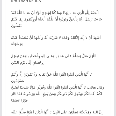
KHUTBAH KEDUA
الْحَمْدُ لِلَّهِ الَّذِي هَدَانَا لِهَذَا وَمَا كُنَّا لِنَهْتَدِيَ لَوْلَا أَنْ هَدَانَا اللَّهُ لَقَدْ
جَاءَتْ رُسُلُ رَبِّنَا بِالْحَقِّ وَنُودُوا أَنْ تِلْكُمُ الْجَنَّةُ أُورِثْتُمُوهَا بِمَا كُنْتُمْ
تَعْمَلُونَ
أَشْهَدُ أَنْ لاَ إِلَهَ إِلاَّاللهُ وَحْدَهُ لاَ شَرِيْكَ لَهُ وَأَشْهَدُ أَنَّ مُحَمَّداً عَبْدُهُ
وَرَسُوْلُهُ.
اَللَّهُمّ صَلِّ وَسَلِّمْ عَلى مُحَمّدٍ وَعَلى آلِهِ وِأَصْحَابِهِ وَمَنْ تَبِعَهُمْ
بِإِحْسَانٍ إِلَى يَوْمِ الدّيْن
يَا أَيُّهَا الَّذِينَ آمَنُوا اتَّقُوا اللَّهَ حَقَّ تُقَاتِهِ وَلَا تَمُوتُنَّ إِلَّا وَأَنْتُمْ
مُسْلِمُونَ
وقال تعالى، يَا أَيُّهَا الَّذِينَ آمَنُوا اتَّقُوا اللَّهَ وَقُولُوا قَوْلًا سَدِيدًا يُصْلِحْ
لَكُمْ أَعْمَالَكُمْ وَيَغْفِرْ لَكُمْ ذُنُوبَكُمْ وَمَنْ يُطِعِ اللَّهَ وَرَسُولَهُ فَقَدْ فَازَ
فَوْزًا عَظِيمًا
إِنَّ اللهَ وَمَلاَئِكَتَهُ يُصَلُّوْنَ عَلَى النَّبِيِّ يَا أَيُّهَا الَّذِيْنَ آمَنُوْا صَلُّوْا عَلَيْهِ