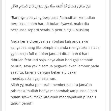
‏مَنْ صَامَ رَمَضَانَ ثُمَّ أَتْبَعَهُ سِتًّا مِنْ شَوَّالٍ كَانَ كَصِيَامِ الدَّهْرِ
“Barangsiapa yang berpuasa Ramadhan kemudian
berpuasa enam hari di bulan Syawal, maka dia
berpuasa seperti setahun penuh.” (HR Muslim)
Anda kerja diperusahaan bukan kah anda akan
sangat senang jika pimpinan anda mengatakan siapa
yg bekerja full dibulan januari ditambah 6 hari
dibulan februari saja, saya akan beri gaji setahun
penuh, saya yakin semua pegawai akan lembur pada
saat itu, karena dengan bekerja 5 pekan
mendapatkan gaji setahun.
Allah yg maha pemurah memberikan itu jama’ah
rahimakumullah hanya menambahkan puasa 6 hari
bulan syawal maka kita akan mendapatkan puasa 1
tahun penuh.