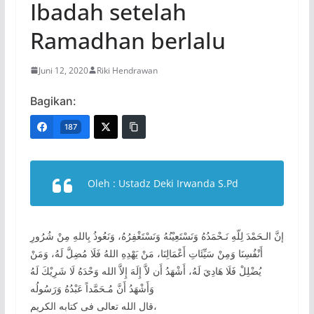
Ibadah setelah
Ramadhan berlalu
Juni 12, 2020
Riki Hendrawan
Bagikan:
187
Oleh
: Ustadz Deki Irwanda S.Pd
إنَّ الـحَمْدَ لِلّهِ نَـحْمَدُهُ وَنَسْتَعِيْنُهُ وَنَسْتَغْفِرُهُ، وَنَعُوذُ بِاللهِ مِنْ شُرُورِ
أَنْفُسِنَا وَمِنْ سَيِّئَاتِ أَعْمَالِنَا، مَنْ يَهْدِهِ اللهُ فَلَا مُضِلَّ لَهُ، وَمَنْ
يُضْلِلْ فَلَا هَادِيَ لَهُ، أَشْهَدُ أَن لاَّ إِلَهَ إِلاَّ الله وَحْدَهُ لَا شَرِيْكَ لَهُ
وَأَشْهَدُ أَنَّ مُـحَمَّداً عَبْدُهُ وَرَسُولُه
قال الله تعالى فى كتابه الكريم،