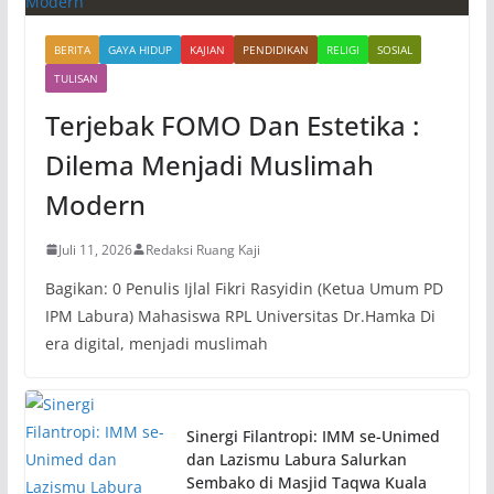
BERITA
GAYA HIDUP
KAJIAN
PENDIDIKAN
RELIGI
SOSIAL
TULISAN
Terjebak FOMO Dan Estetika :
Dilema Menjadi Muslimah
Modern
Juli 11, 2026
Redaksi Ruang Kaji
Bagikan: 0 Penulis Ijlal Fikri Rasyidin (Ketua Umum PD
IPM Labura) Mahasiswa RPL Universitas Dr.Hamka Di
era digital, menjadi muslimah
Sinergi Filantropi: IMM se-Unimed
dan Lazismu Labura Salurkan
Sembako di Masjid Taqwa Kuala