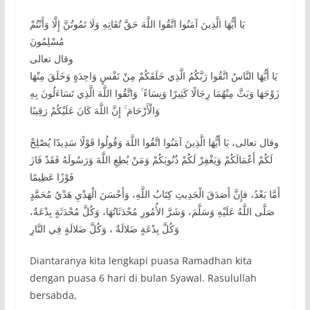
يَا أَيُّهَا الَّذِينَ آمَنُوا اتَّقُوا اللَّهَ حَقَّ تُقَاتِهِ وَلَا تَمُوتُنَّ إِلَّا وَأَنْتُمْ
مُسْلِمُونَ
وقال تعالى
يَا أَيُّهَا النَّاسُ اتَّقُوا رَبَّكُمُ الَّذِي خَلَقَكُمْ مِنْ نَفْسٍ وَاحِدَةٍ وَخَلَقَ مِنْهَا
زَوْجَهَا وَبَثَّ مِنْهُمَا رِجَالًا كَثِيرًا وَنِسَاءً ۚ وَاتَّقُوا اللَّهَ الَّذِي تَسَاءَلُونَ بِهِ
وَالْأَرْحَامَ ۚ إِنَّ اللَّهَ كَانَ عَلَيْكُمْ رَقِيبًا
وقال تعالى، يَا أَيُّهَا الَّذِينَ آمَنُوا اتَّقُوا اللَّهَ وَقُولُوا قَوْلًا سَدِيدًا يُصْلِحْ
لَكُمْ أَعْمَالَكُمْ وَيَغْفِرْ لَكُمْ ذُنُوبَكُمْ وَمَنْ يُطِعِ اللَّهَ وَرَسُولَهُ فَقَدْ فَازَ
فَوْزًا عَظِيمًا
أَمَّا بَعْدُ، فإِنَّ أَصَدَقَ الْحَدِيثِ كِتَابُ اللَّهِ، وَأَحْسَنَ الْهَدْيِ هَدْيُ مُحَمَّدٍ
صَلَّى اللَّهُ عَلَيْهِ وَسَلَّمَ، وَشَرَّ الأُمُورِ مُحْدَثَاتُهَا، وَكُلَّ مُحْدَثَةٍ بِدْعَةٌ،
وَكُلَّ بِدْعَةٍ ضَلالَةٌ ، وَكُلَّ ضَلالَةٍ فِي النَّارِ
Diantaranya kita lengkapi puasa Ramadhan kita
dengan puasa 6 hari di bulan Syawal. Rasulullah
bersabda,