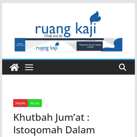
Skip
to
content
KAJIAN
RELIGI
Khutbah Jum’at :
Istoqomah Dalam