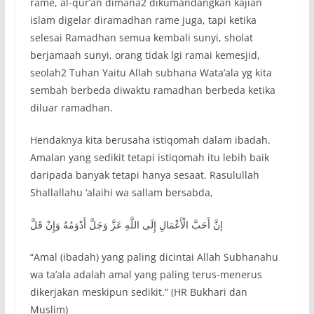
rame, al-qur’an dimana2 dikumandangkan kajian
islam digelar diramadhan rame juga, tapi ketika
selesai Ramadhan semua kembali sunyi, sholat
berjamaah sunyi, orang tidak lgi ramai kemesjid,
seolah2 Tuhan Yaitu Allah subhana Wata’ala yg kita
sembah berbeda diwaktu ramadhan berbeda ketika
diluar ramadhan.
Hendaknya kita berusaha istiqomah dalam ibadah.
Amalan yang sedikit tetapi istiqomah itu lebih baik
daripada banyak tetapi hanya sesaat. Rasulullah
Shallallahu ‘alaihi wa sallam bersabda,
إنَّ أَحَبَّ الْأَعْمَالِ إِلَى اللَّهِ عَزَّ وَجَلَّ أَدْوَمُهُ وَإِنْ قَلَّ
“Amal (ibadah) yang paling dicintai Allah Subhanahu
wa ta’ala adalah amal yang paling terus-menerus
dikerjakan meskipun sedikit.” (HR Bukhari dan
Muslim)