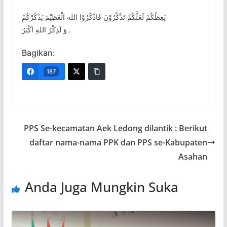
يَعِظُكُمْ لَعَلَّكُمْ تَذَّكَّرُوْنَ فَاذْكُرُوْا الله الْعَظِيْمَ يَذْكُرْكُمْ
وَ لَذِكْرُ اللهِ اَكْبَرُ .
Bagikan:
187
PPS Se-kecamatan Aek Ledong dilantik : Berikut
daftar nama-nama PPK dan PPS se-Kabupaten
Asahan
Anda Juga Mungkin Suka