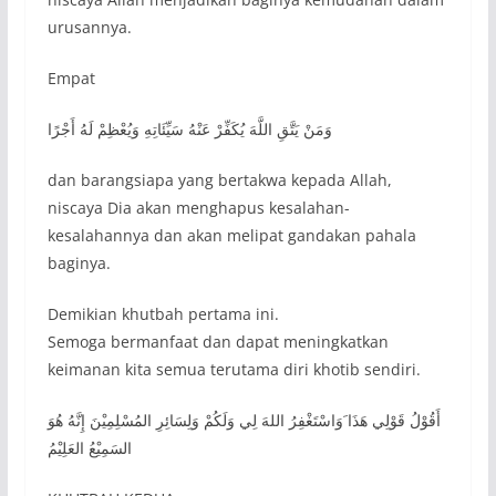
urusannya.
Empat
وَمَنْ يَتَّقِ اللَّهَ يُكَفِّرْ عَنْهُ سَيِّئَاتِهِ وَيُعْظِمْ لَهُ أَجْرًا
dan barangsiapa yang bertakwa kepada Allah,
niscaya Dia akan menghapus kesalahan-
kesalahannya dan akan melipat gandakan pahala
baginya.
Demikian khutbah pertama ini.
Semoga bermanfaat dan dapat meningkatkan
keimanan kita semua terutama diri khotib sendiri.
أَقُوْلُ قَوْلِي هَذَا َوَاسْتَغْفِرُ اللهَ لِي وَلَكُمْ وَلِسَائِرِ المُسْلِمِيْنَ إِنَّهُ هُوَ
السَمِيْعُ العَلِيْمُ