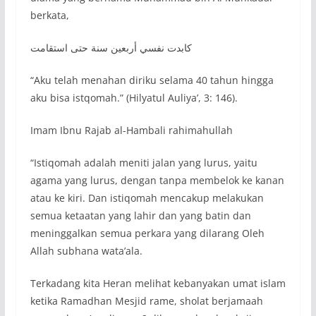
berkata,
كابدت نفسي أربعين سنة حتى استقامت
“Aku telah menahan diriku selama 40 tahun hingga
aku bisa istqomah.” (Hilyatul Auliya’, 3: 146).
Imam Ibnu Rajab al-Hambali rahimahullah
“Istiqomah adalah meniti jalan yang lurus, yaitu
agama yang lurus, dengan tanpa membelok ke kanan
atau ke kiri. Dan istiqomah mencakup melakukan
semua ketaatan yang lahir dan yang batin dan
meninggalkan semua perkara yang dilarang Oleh
Allah subhana wata’ala.
Terkadang kita Heran melihat kebanyakan umat islam
ketika Ramadhan Mesjid rame, sholat berjamaah