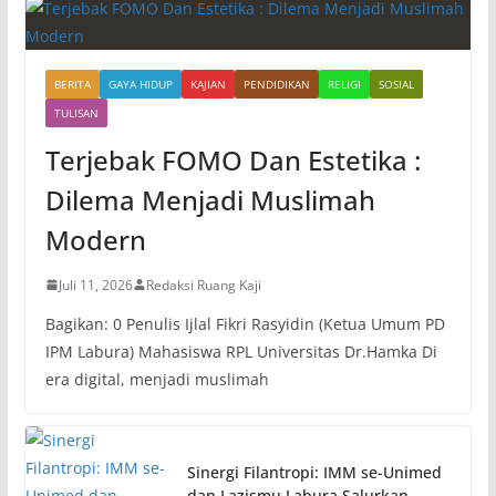
BERITA
GAYA HIDUP
KAJIAN
PENDIDIKAN
RELIGI
SOSIAL
TULISAN
Terjebak FOMO Dan Estetika :
Dilema Menjadi Muslimah
Modern
Juli 11, 2026
Redaksi Ruang Kaji
Bagikan: 0 Penulis Ijlal Fikri Rasyidin (Ketua Umum PD
IPM Labura) Mahasiswa RPL Universitas Dr.Hamka Di
era digital, menjadi muslimah
Sinergi Filantropi: IMM se-Unimed
dan Lazismu Labura Salurkan