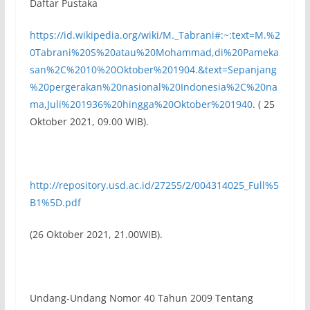
Daftar Pustaka
https://id.wikipedia.org/wiki/M._Tabrani#:~:text=M.%2
0Tabrani%20S%20atau%20Mohammad,di%20Pameka
san%2C%2010%20Oktober%201904.&text=Sepanjang
%20pergerakan%20nasional%20Indonesia%2C%20na
ma,Juli%201936%20hingga%20Oktober%201940
. ( 25
Oktober 2021, 09.00 WIB).
http://repository.usd.ac.id/27255/2/004314025_Full%5
B1%5D.pdf
(26 Oktober 2021, 21.00WIB).
Undang-Undang Nomor 40 Tahun 2009 Tentang