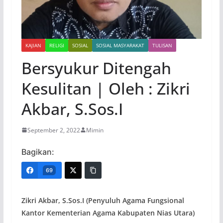
KAJIAN
RELIGI
SOSIAL
SOSIAL MASYARAKAT
TULISAN
Bersyukur Ditengah
Kesulitan | Oleh : Zikri
Akbar, S.Sos.I
September 2, 2022
Mimin
Bagikan:
69
Zikri Akbar, S.Sos.I (Penyuluh Agama Fungsional
Kantor Kementerian Agama Kabupaten Nias Utara)