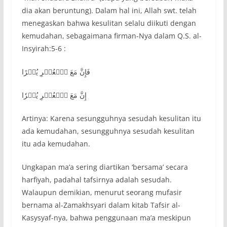
dia akan beruntung). Dalam hal ini, Allah swt. telah
menegaskan bahwa kesulitan selalu diikuti dengan
kemudahan, sebagaimana firman-Nya dalam Q.S. al-
Insyirah:5-6 :
فَإِنَّ مَعَ ٱلۡعُسۡرِ يُسۡرًا
إِنَّ مَعَ ٱلۡعُسۡرِ يُسۡرٗا
Artinya: Karena sesungguhnya sesudah kesulitan itu
ada kemudahan, sesungguhnya sesudah kesulitan
itu ada kemudahan.
Ungkapan ma’a sering diartikan ‘bersama’ secara
harfiyah, padahal tafsirnya adalah sesudah.
Walaupun demikian, menurut seorang mufasir
bernama al-Zamakhsyari dalam kitab Tafsir al-
Kasysyaf-nya, bahwa penggunaan ma’a meskipun