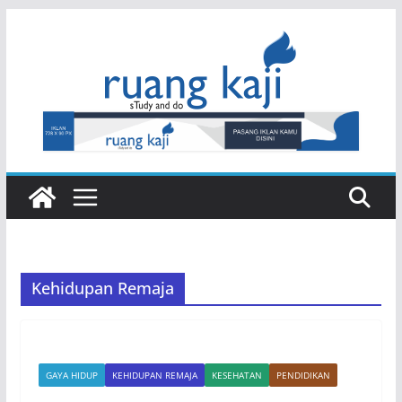
Skip
to
content
Kehidupan Remaja
GAYA HIDUP
KEHIDUPAN REMAJA
KESEHATAN
PENDIDIKAN